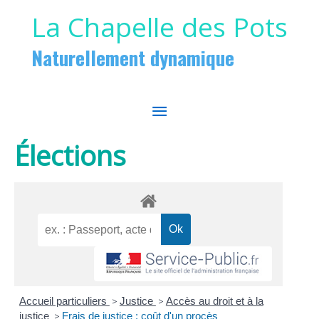
Aller au contenu
Aller au pied de page
La Chapelle des Pots
Naturellement dynamique
MENU
PRINCIPAL
Élections
Accueil particuliers
>
Justice
>
Accès au droit et à la
justice
>
Frais de justice : coût d'un procès