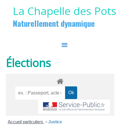
Aller au contenu
Aller au pied de page
La Chapelle des Pots
Naturellement dynamique
MENU
PRINCIPAL
Élections
Accueil particuliers
>
Justice