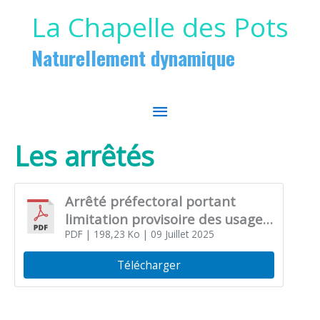
Aller au contenu
Aller au pied de page
La Chapelle des Pots
Naturellement dynamique
MENU
PRINCIPAL
Les arrêtés
Arrêté préfectoral portant
limitation provisoire des usages
de l’eau dans le département
PDF
| 198,23 Ko
| 09 Juillet 2025
de Charente-Maritime
Télécharger