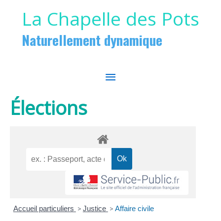
Aller au contenu
Aller au pied de page
La Chapelle des Pots
Naturellement dynamique
MENU
PRINCIPAL
Élections
Accueil particuliers
>
Justice
>
Affaire civile