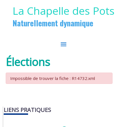
Aller au contenu
Aller au pied de page
La Chapelle des Pots
Naturellement dynamique
MENU
PRINCIPAL
Élections
Impossible de trouver la fiche : R14732.xml
LIENS PRATIQUES