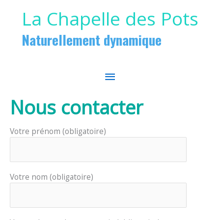
Panneau de gestion des cookies
Aller au contenu
Aller au pied de page
La Chapelle des Pots
Naturellement dynamique
MENU
PRINCIPAL
Nous contacter
Votre prénom (obligatoire)
Votre nom (obligatoire)