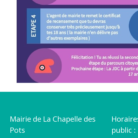
Mairie de La Chapelle des
Horaire
Pots
public :