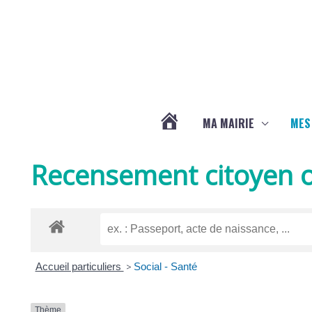
Aller au contenu
Aller au pied de page
MA MAIRIE
MES
ACTUALITÉS
Recensement citoyen o
DE
LA
Accueil particuliers
>
Social - Santé
CHAPELLE
Thème