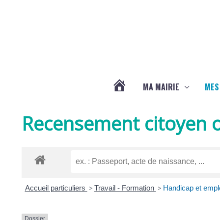
Aller au contenu
Aller au pied de page
MA MAIRIE
MES
ACTUALITÉS
Recensement citoyen o
DE
LA
Accueil particuliers
>
Travail - Formation
>
Handicap et emplo
CHAPELLE
Dossier