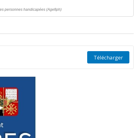
e des personnes handicapées (Agefiph)
Télécharger