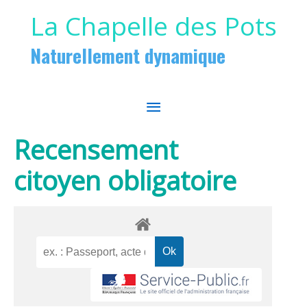
Aller au contenu
Aller au pied de page
La Chapelle des Pots
Naturellement dynamique
MENU
PRINCIPAL
Recensement
citoyen obligatoire