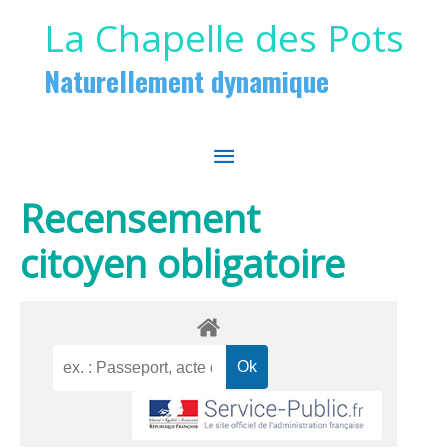
Aller au contenu
Aller au pied de page
La Chapelle des Pots
Naturellement dynamique
MENU
PRINCIPAL
Recensement
citoyen obligatoire