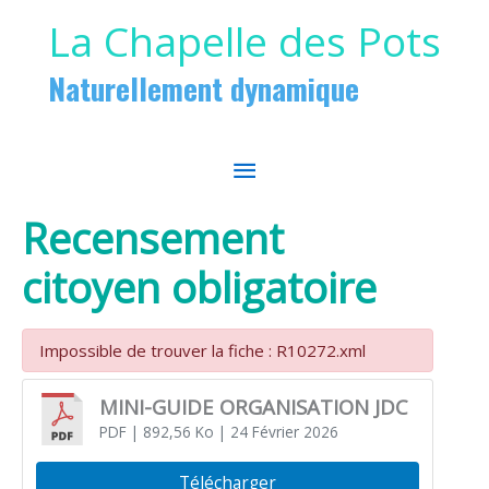
Aller au contenu
Aller au pied de page
La Chapelle des Pots
Naturellement dynamique
MENU
PRINCIPAL
Recensement
citoyen obligatoire
Impossible de trouver la fiche : R10272.xml
MINI-GUIDE ORGANISATION JDC
PDF
| 892,56 Ko
| 24 Février 2026
Télécharger