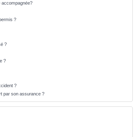
ite accompagnée?
permis ?
sé ?
e ?
ccident ?
ert par son assurance ?