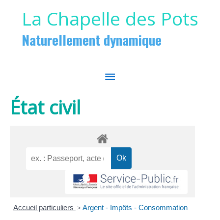
Aller au contenu
Aller au pied de page
La Chapelle des Pots
Naturellement dynamique
MENU
PRINCIPAL
État civil
Accueil particuliers
>
Argent - Impôts - Consommation