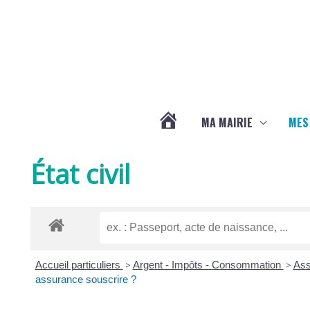
Aller au contenu
Aller au pied de page
MA MAIRIE
MES
ACTUALITÉS
État civil
DE
LA
Accueil particuliers
>
Argent - Impôts - Consommation
>
Ass
CHAPELLE
assurance souscrire ?