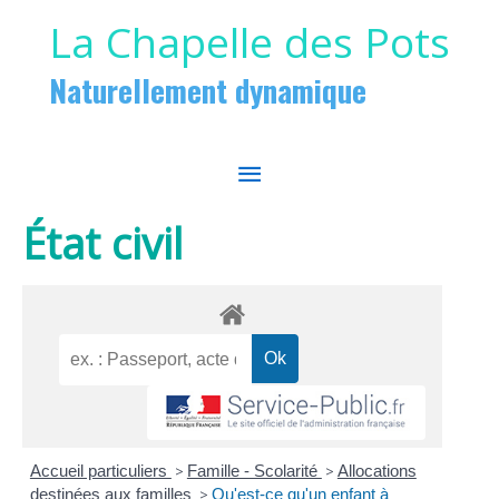
Aller au contenu
Aller au pied de page
La Chapelle des Pots
Naturellement dynamique
MENU
PRINCIPAL
État civil
Accueil particuliers
>
Famille - Scolarité
>
Allocations
destinées aux familles
>
Qu'est-ce qu'un enfant à