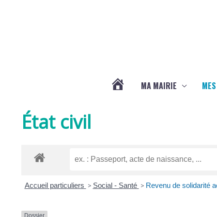
Aller au contenu
Aller au pied de page
MA MAIRIE
MES
ACTUALITÉS
État civil
DE
LA
Accueil particuliers
>
Social - Santé
>
Revenu de solidarité a
CHAPELLE
Dossier