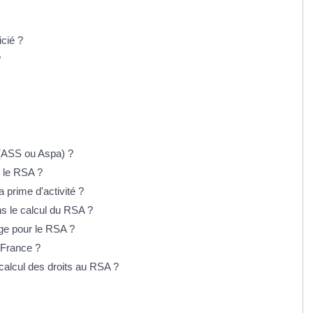
icié ?
?
 (ASS ou Aspa) ?
t le RSA ?
a prime d'activité ?
ns le calcul du RSA ?
rge pour le RSA ?
n France ?
calcul des droits au RSA ?