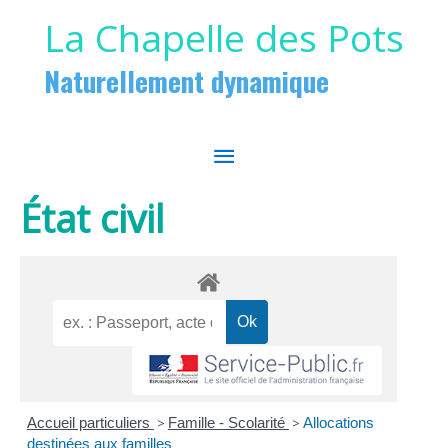
Aller au contenu
Aller au pied de page
La Chapelle des Pots
Naturellement dynamique
MENU
PRINCIPAL
État civil
Accueil particuliers
>
Famille - Scolarité
>
Allocations
destinées aux familles