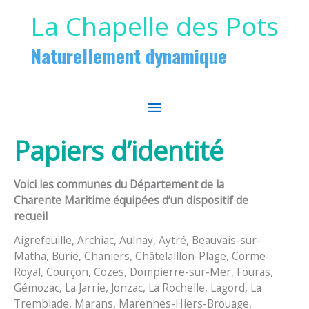
Aller au contenu
Aller au pied de page
La Chapelle des Pots
Naturellement dynamique
MENU
PRINCIPAL
Papiers d’identité
Voici les communes du Département de la
Charente Maritime équipées d’un dispositif de
recueil
Aigrefeuille, Archiac, Aulnay, Aytré, Beauvais-sur-
Matha, Burie, Chaniers, Châtelaillon-Plage, Corme-
Royal, Courçon, Cozes, Dompierre-sur-Mer, Fouras,
Gémozac, La Jarrie, Jonzac, La Rochelle, Lagord, La
Tremblade, Marans, Marennes-Hiers-Brouage,