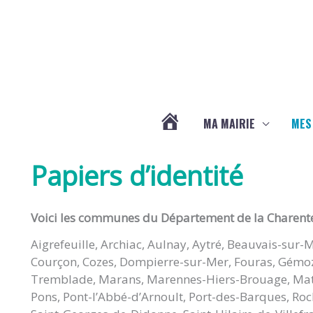
Aller au contenu
Aller au pied de page
MA MAIRIE
MES
ACTUALITÉS
Papiers d’identité
DE
Voici les communes du Département de la Charente 
LA
Aigrefeuille, Archiac, Aulnay, Aytré, Beauvais-sur-
Courçon, Cozes, Dompierre-sur-Mer, Fouras, Gémozac
CHAPELLE
Tremblade, Marans, Marennes-Hiers-Brouage, Mat
Pons, Pont-l’Abbé-d’Arnoult, Port-des-Barques, Roch