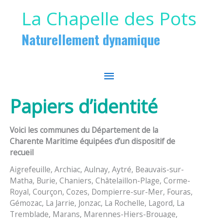
Aller au contenu
Aller au pied de page
La Chapelle des Pots
Naturellement dynamique
MENU
PRINCIPAL
Papiers d’identité
Voici les communes du Département de la
Charente Maritime équipées d’un dispositif de
recueil
Aigrefeuille, Archiac, Aulnay, Aytré, Beauvais-sur-
Matha, Burie, Chaniers, Châtelaillon-Plage, Corme-
Royal, Courçon, Cozes, Dompierre-sur-Mer, Fouras,
Gémozac, La Jarrie, Jonzac, La Rochelle, Lagord, La
Tremblade, Marans, Marennes-Hiers-Brouage,