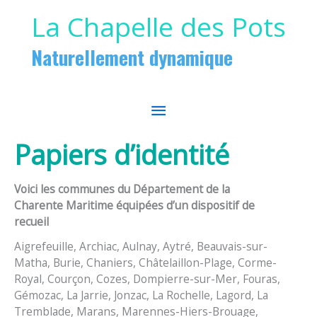
Aller au contenu
Aller au pied de page
La Chapelle des Pots
Naturellement dynamique
MENU
PRINCIPAL
Papiers d’identité
Voici les communes du Département de la
Charente Maritime équipées d’un dispositif de
recueil
Aigrefeuille, Archiac, Aulnay, Aytré, Beauvais-sur-
Matha, Burie, Chaniers, Châtelaillon-Plage, Corme-
Royal, Courçon, Cozes, Dompierre-sur-Mer, Fouras,
Gémozac, La Jarrie, Jonzac, La Rochelle, Lagord, La
Tremblade, Marans, Marennes-Hiers-Brouage,