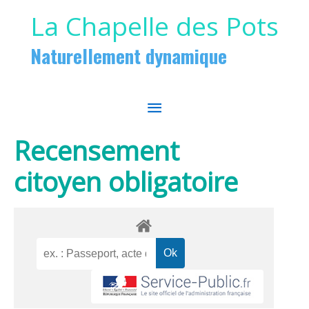
Aller au contenu
Aller au pied de page
La Chapelle des Pots
Naturellement dynamique
MENU
PRINCIPAL
Recensement
citoyen obligatoire