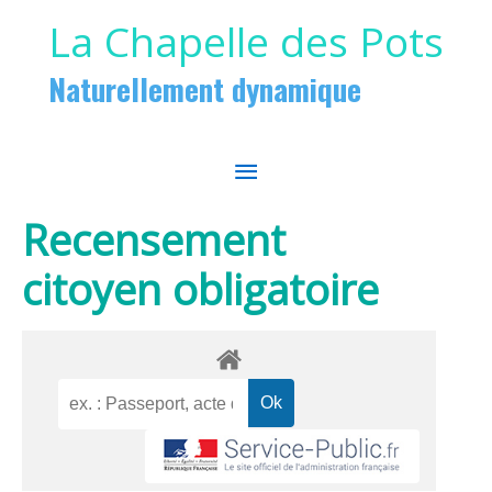
Aller au contenu
Aller au pied de page
La Chapelle des Pots
Naturellement dynamique
MENU
PRINCIPAL
Recensement
citoyen obligatoire