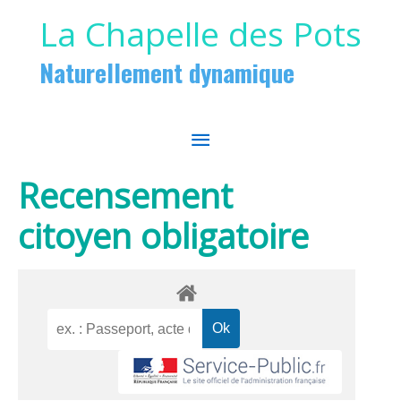
Aller au contenu
Aller au pied de page
La Chapelle des Pots
Naturellement dynamique
MENU
PRINCIPAL
Recensement
citoyen obligatoire