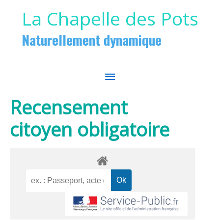
Aller au contenu
Aller au pied de page
La Chapelle des Pots
Naturellement dynamique
MENU
PRINCIPAL
Recensement
citoyen obligatoire