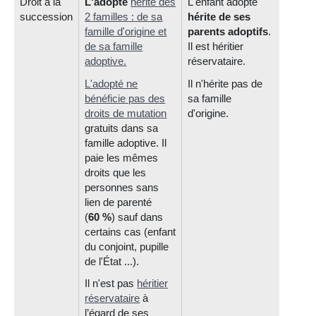
Droit à la
L'adopté
hérite des
L'enfant adopté
succession
2 familles
: de sa
hérite de ses
famille d'origine et
parents adoptifs
.
de sa famille
Il est héritier
adoptive.
réservataire.
L'adopté ne
Il n'hérite pas de
bénéficie pas des
sa famille
droits de mutation
d'origine.
gratuits dans sa
famille adoptive. Il
paie les mêmes
droits que les
personnes sans
lien de parenté
(
60 %
) sauf dans
certains cas (enfant
du conjoint, pupille
de l'État ...).
Il n'est pas
héritier
réservataire
à
l’égard de ses