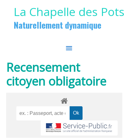
Aller au contenu
Aller au pied de page
La Chapelle des Pots
Naturellement dynamique
MENU
PRINCIPAL
Recensement
citoyen obligatoire