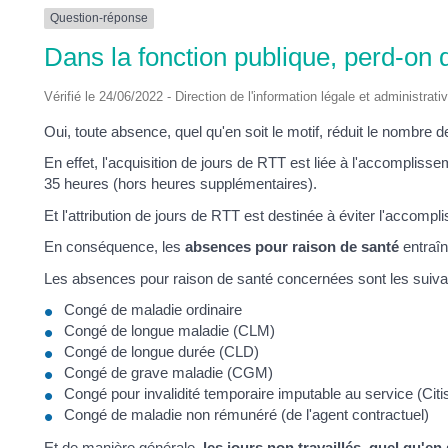
DES
Question-réponse
Dans la fonction publique, perd-on
POTS
Vérifié le 24/06/2022 - Direction de l'information légale et administrati
Oui, toute absence, quel qu'en soit le motif, réduit le nombre 
En effet, l'acquisition de jours de RTT est liée à l'accompliss
35 heures (hors heures supplémentaires).
Et l'attribution de jours de RTT est destinée à éviter l'accomp
En conséquence, les
absences pour raison de santé
entraîn
Les absences pour raison de santé concernées sont les suiva
Congé de maladie ordinaire
Congé de longue maladie (CLM)
Congé de longue durée (CLD)
Congé de grave maladie (CGM)
Congé pour invalidité temporaire imputable au service (Citi
Congé de maladie non rémunéré (de l'agent contractuel)
Et de manière générale,
les jours non travaillés, quel qu'en 