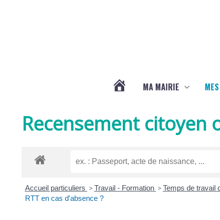
Aller au contenu
Aller au pied de page
MA MAIRIE
MES
ACTUALITÉS
Recensement citoyen o
DE
LA
Accueil particuliers
>
Travail - Formation
>
Temps de travail 
CHAPELLE
RTT en cas d'absence ?