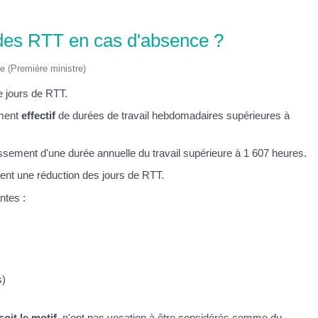
 des RTT en cas d'absence ?
ve (Première ministre)
de jours de RTT.
ement
effectif
de durées de travail hebdomadaires supérieures à
lissement d'une durée annuelle du travail supérieure à 1 607 heures.
ent une réduction des jours de RTT.
ntes :
s)
soit le motif
, n'ont pas vocation à être considérés comme du