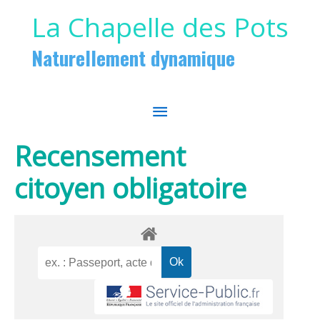
Aller au contenu
Aller au pied de page
La Chapelle des Pots
Naturellement dynamique
MENU
PRINCIPAL
Recensement
citoyen obligatoire