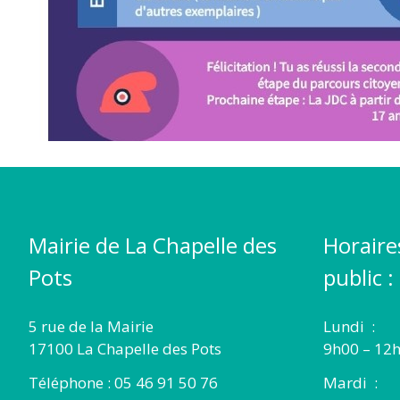
Mairie de La Chapelle des
Horaire
Pots
public :
5 rue de la Mairie
Lundi :
17100 La Chapelle des Pots
9h00 – 12h
Téléphone : 05 46 91 50 76
Mardi :