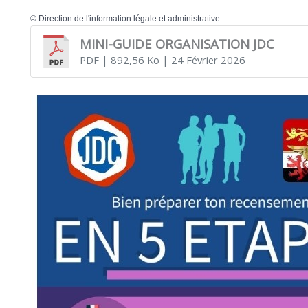
©
Direction de l'information légale et administrative
MINI-GUIDE ORGANISATION JDC
PDF
| 892,56 Ko
| 24 Février 2026