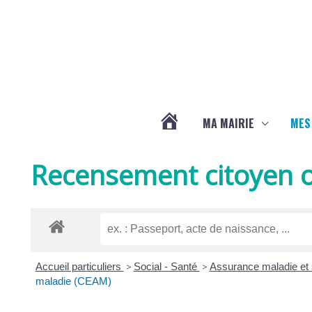
Aller au contenu
Aller au pied de page
MA MAIRIE
MES
ACTUALITÉS
Recensement citoyen o
DE
LA
Accueil particuliers
>
Social - Santé
>
Assurance maladie et s
CHAPELLE
maladie (CEAM)