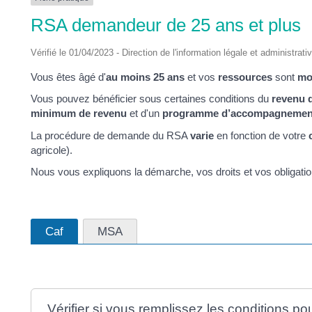
DES
RSA demandeur de 25 ans et plus
POTS
Vérifié le 01/04/2023 - Direction de l'information légale et administrati
Vous êtes âgé d'
au moins 25 ans
et vos
ressources
sont
mo
Vous pouvez bénéficier sous certaines conditions du
revenu d
minimum de revenu
et d'un
programme d’accompagnement à
La procédure de demande du RSA
varie
en fonction de votre
agricole).
Nous vous expliquons la démarche, vos droits et vos obligatio
Caf
MSA
Vérifier si vous remplissez les conditions p