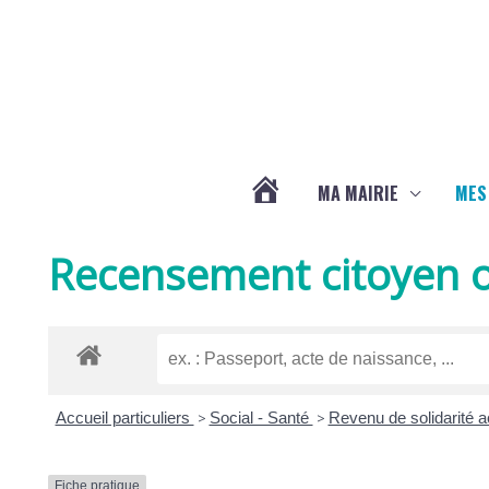
Aller au contenu
Aller au pied de page
MA MAIRIE
MES
ACTUALITÉS
Recensement citoyen o
DE
LA
Accueil particuliers
>
Social - Santé
>
Revenu de solidarité 
CHAPELLE
Fiche pratique