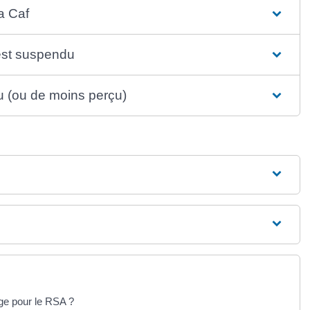
a Caf
est suspendu
çu (ou de moins perçu)
rge pour le RSA ?