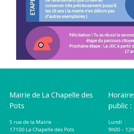
Mairie de La Chapelle des
Horaire
Pots
public :
5 rue de la Mairie
Lundi :
17100 La Chapelle des Pots
9h00 – 12h