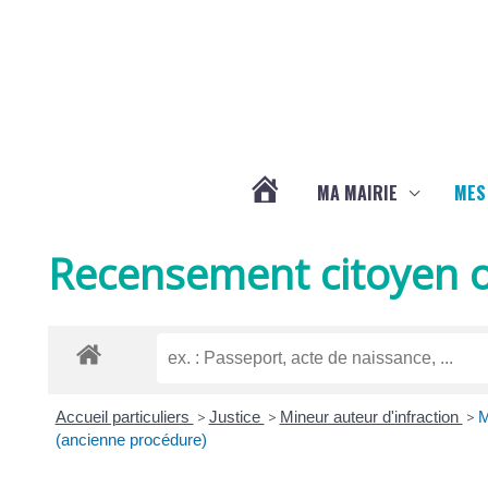
Aller au contenu
Aller au pied de page
MA MAIRIE
MES
ACTUALITÉS
Recensement citoyen o
DE
LA
Accueil particuliers
>
Justice
>
Mineur auteur d'infraction
>
M
CHAPELLE
(ancienne procédure)