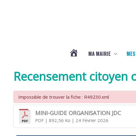
Aller au contenu
Aller au pied de page
MA MAIRIE
MES
ACTUALITÉS
Recensement citoyen o
DE
Impossible de trouver la fiche : R49230.xml
LA
MINI-GUIDE ORGANISATION JDC
PDF
| 892,56 Ko
| 24 Février 2026
CHAPELLE