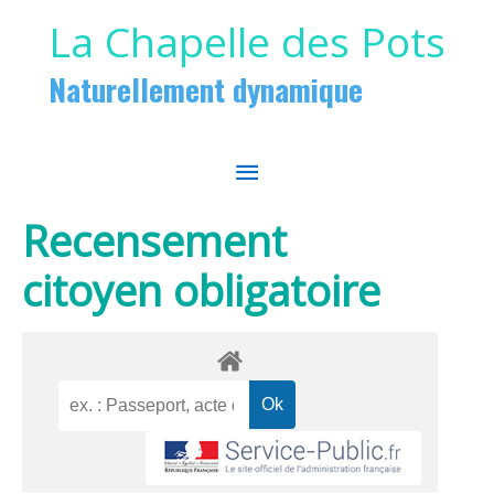
Aller au contenu
Aller au pied de page
La Chapelle des Pots
Naturellement dynamique
MENU
PRINCIPAL
Recensement
citoyen obligatoire