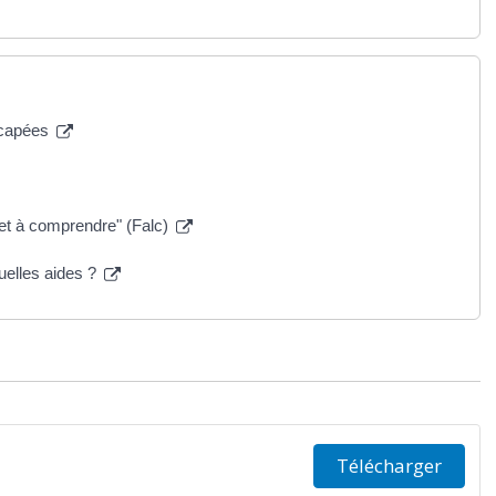
dicapées
e et à comprendre" (Falc)
uelles aides ?
Télécharger