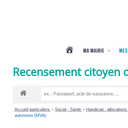
Aller au contenu
Aller au pied de page
MA MAIRIE
MES
ACTUALITÉS
Recensement citoyen o
DE
LA
Accueil particuliers
>
Social - Santé
>
Handicap : allocation
CHAPELLE
autonome (MVA)