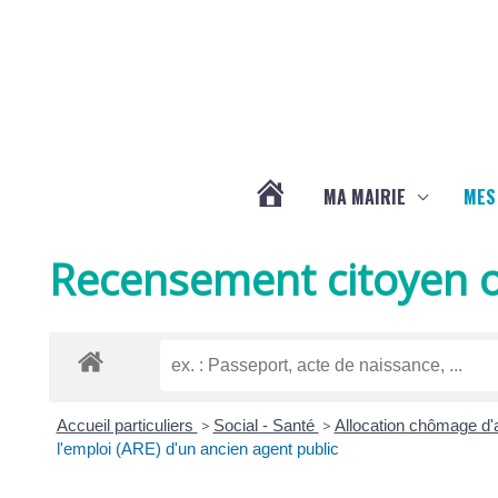
Aller au contenu
Aller au pied de page
MA MAIRIE
MES
ACTUALITÉS
Recensement citoyen o
DE
LA
Accueil particuliers
>
Social - Santé
>
Allocation chômage d'a
CHAPELLE
l'emploi (ARE) d'un ancien agent public