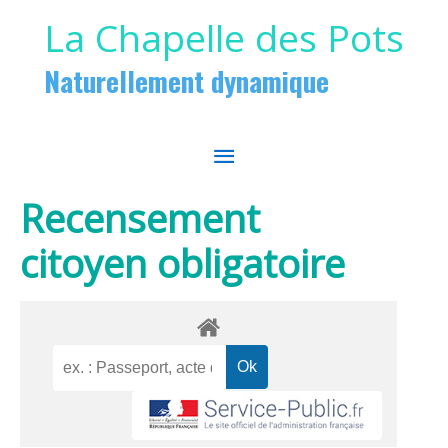
Aller au contenu
Aller au pied de page
La Chapelle des Pots
Naturellement dynamique
MENU
PRINCIPAL
Recensement
citoyen obligatoire