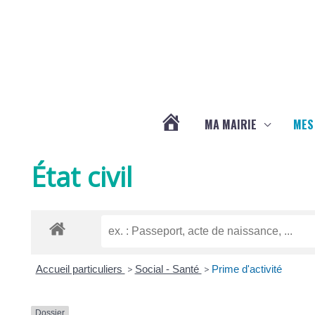
Aller au contenu
Aller au pied de page
MA MAIRIE
MES
ACTUALITÉS
État civil
DE
LA
Accueil particuliers
>
Social - Santé
>
Prime d'activité
CHAPELLE
Dossier