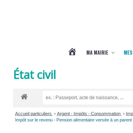
Aller au contenu
Aller au pied de page
MA MAIRIE
MES
ACTUALITÉS
État civil
DE
LA
Accueil particuliers
>
Argent - Impôts - Consommation
>
Imp
CHAPELLE
Impôt sur le revenu - Pension alimentaire versée à un parent