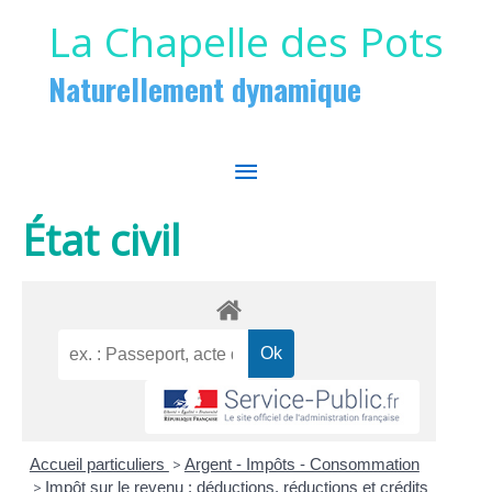
Aller au contenu
Aller au pied de page
La Chapelle des Pots
Naturellement dynamique
MENU
PRINCIPAL
État civil
Accueil particuliers
>
Argent - Impôts - Consommation
>
Impôt sur le revenu : déductions, réductions et crédits