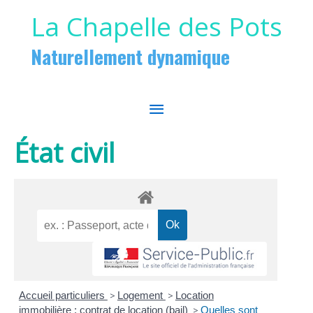
Aller au contenu
Aller au pied de page
La Chapelle des Pots
Naturellement dynamique
MENU
PRINCIPAL
État civil
Accueil particuliers
>
Logement
>
Location
immobilière : contrat de location (bail)
>
Quelles sont