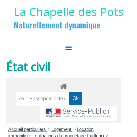
Aller au contenu
Aller au pied de page
La Chapelle des Pots
Naturellement dynamique
MENU
PRINCIPAL
État civil
Accueil particuliers
>
Logement
>
Location
immobilière : obligations du propriétaire (bailleur)
>