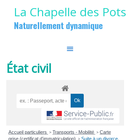
Aller au contenu
Aller au pied de page
La Chapelle des Pots
Naturellement dynamique
MENU
PRINCIPAL
État civil
Accueil particuliers
>
Transports - Mobilité
>
Carte
grise (certificat d'immatriculation)
>
Suite à un divorce,