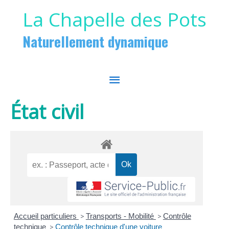
Aller au contenu
Aller au pied de page
La Chapelle des Pots
Naturellement dynamique
MENU
PRINCIPAL
État civil
Accueil particuliers
>
Transports - Mobilité
>
Contrôle
technique
>
Contrôle technique d'une voiture