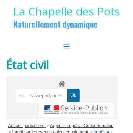
Aller au contenu
Aller au pied de page
La Chapelle des Pots
Naturellement dynamique
MENU
PRINCIPAL
État civil
Accueil particuliers
>
Argent - Impôts - Consommation
>
Impôt sur le revenu : calcul et paiement
>
Impôt sur