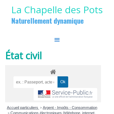
Aller au contenu
Aller au pied de page
La Chapelle des Pots
Naturellement dynamique
MENU
PRINCIPAL
État civil
Accueil particuliers
>
Argent - Impôts - Consommation
>
Communications électroniques (téléphone, internet,