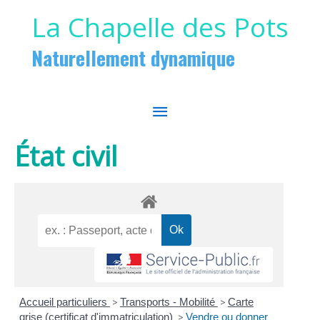
Aller au contenu
Aller au pied de page
La Chapelle des Pots
Naturellement dynamique
MENU
PRINCIPAL
État civil
Accueil particuliers
>
Transports - Mobilité
>
Carte
grise (certificat d'immatriculation)
>
Vendre ou donner