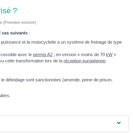
risé ?
ve (Première ministre)
 cas suivants
:
 puissance et la motocyclette a un système de freinage de type
cessible avec le
permis A2
, en version « moins de 70
kW
»
évu cette transformation lors de la
réception européenne
.
t le débridage sont sanctionnées (amende, peine de prison,
liers.