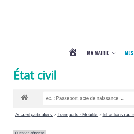
Aller au contenu
Aller au pied de page
MA MAIRIE
MES
ACTUALITÉS
État civil
DE
LA
Accueil particuliers
>
Transports - Mobilité
>
Infractions rout
CHAPELLE
Question-réponse