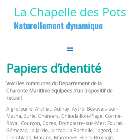
Aller au contenu
Aller au pied de page
La Chapelle des Pots
Naturellement dynamique
MENU
PRINCIPAL
Papiers d’identité
Voici les communes du Département de la
Charente Maritime équipées d’un dispositif de
recueil
Aigrefeuille, Archiac, Aulnay, Aytré, Beauvais-sur-
Matha, Burie, Chaniers, Châtelaillon-Plage, Corme-
Royal, Courçon, Cozes, Dompierre-sur-Mer, Fouras,
Gémozac, La Jarrie, Jonzac, La Rochelle, Lagord, La
Tremblade, Marans, Marennes-Hiers-Brouage,