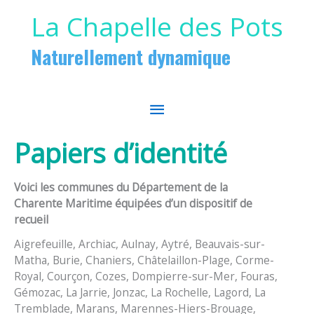
Aller au contenu
Aller au pied de page
La Chapelle des Pots
Naturellement dynamique
MENU
PRINCIPAL
Papiers d’identité
Voici les communes du Département de la
Charente Maritime équipées d’un dispositif de
recueil
Aigrefeuille, Archiac, Aulnay, Aytré, Beauvais-sur-
Matha, Burie, Chaniers, Châtelaillon-Plage, Corme-
Royal, Courçon, Cozes, Dompierre-sur-Mer, Fouras,
Gémozac, La Jarrie, Jonzac, La Rochelle, Lagord, La
Tremblade, Marans, Marennes-Hiers-Brouage,