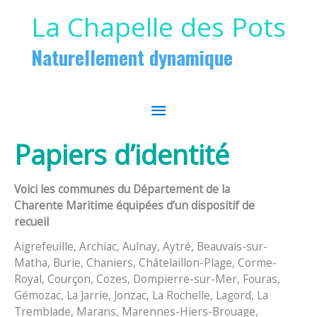
Aller au contenu
Aller au pied de page
La Chapelle des Pots
Naturellement dynamique
MENU
PRINCIPAL
Papiers d’identité
Voici les communes du Département de la
Charente Maritime équipées d’un dispositif de
recueil
Aigrefeuille, Archiac, Aulnay, Aytré, Beauvais-sur-
Matha, Burie, Chaniers, Châtelaillon-Plage, Corme-
Royal, Courçon, Cozes, Dompierre-sur-Mer, Fouras,
Gémozac, La Jarrie, Jonzac, La Rochelle, Lagord, La
Tremblade, Marans, Marennes-Hiers-Brouage,